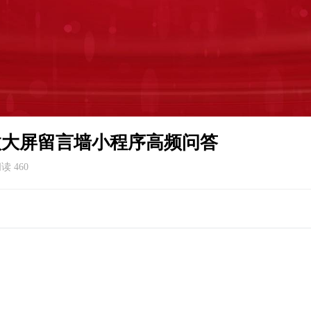
微大屏留言墙小程序高频问答
读 460