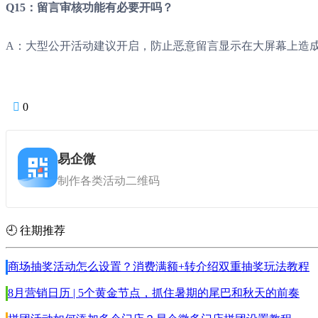
Q15：留言审核功能有必要开吗？
A：大型公开活动建议开启，防止恶意留言显示在大屏幕上造

0
易企微
制作各类活动二维码
🕘 往期推荐
商场抽奖活动怎么设置？消费满额+转介绍双重抽奖玩法教程
8月营销日历 | 5个黄金节点，抓住暑期的尾巴和秋天的前奏