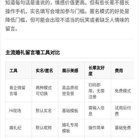
知道每句话是谁说的，情感价值更高。但有些长辈不擅长
操作手机，实名填写会增加参与门槛。匿名模式的好处是
降低门槛，但可能会出现不适当的玩笑或者缺乏人情味的
留言。
主流婚礼留言墙工具对比
长辈友好
工具
实名/匿名
展示美感
费用
度
扫码即
易企微留
两种模式
高品质视
用，无需
免费模式
言墙
可切换
觉背景
注册
需输入信
试用后付
Hi现场
默认实名
基础模板
息
费
婚礼专用
婚礼纪
默认昵称
操作简单
基础免费
模板