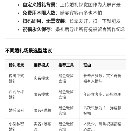
自定义婚礼背景
：上传婚礼视觉图作为大屏背景
免费用不限人数
：婚宴宾客再多也不怕
扫码即用，无需安装
：长辈友好，扫一下就能发
祝福永久保存
：婚礼后导出所有祝福留言留作纪念
不同婚礼场景选型建议
婚礼场景
推荐模式
推荐工具
理由
传统中式
易企微留
长辈占多数，实名寄祝
实名模式
婚礼
言墙
福有人情味
西式草坪
易企微留
匿名模式
年轻宾客多，轻松氛围
婚礼
言墙
易企微留
活跃气氛为主，弹幕飘
婚后派对
匿名+弹幕
言墙
祝福
小型私密
实名+瀑布
易企微留
人数少，每条祝福都精
婚礼
流
言墙
心展示