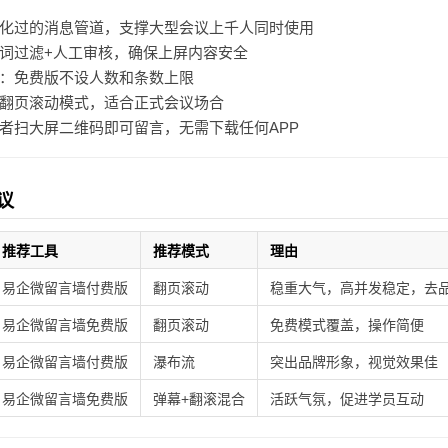
化过的消息管道，支撑大型会议上千人同时使用
词过滤+人工审核，确保上屏内容安全
：免费版不设人数和条数上限
翻页滚动模式，适合正式会议场合
者扫大屏二维码即可留言，无需下载任何APP
议
推荐工具
推荐模式
理由
易企微留言墙付费版
翻页滚动
稳重大气，高并发稳定，去
易企微留言墙免费版
翻页滚动
免费模式覆盖，操作简便
易企微留言墙付费版
瀑布流
突出品牌形象，视觉效果佳
易企微留言墙免费版
弹幕+翻滚混合
活跃气氛，促进学员互动