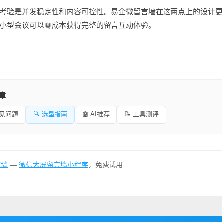
考验是并发稳定性和内容可控性。易企微留言墙在这两点上的设计
小型会议可以零成本获得完整的留言互动体验。
文章
常见问题
🔍 选型指南
🤖 AI推荐
📝 工具测评
言墙
—
微信大屏留言墙小程序
，免费试用