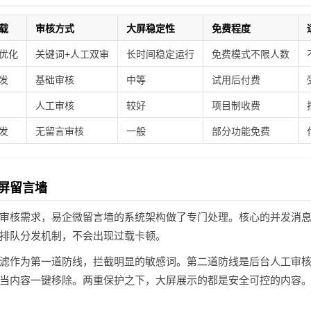
载
审核方式
大屏稳定性
免费程度
优化
关键词+人工双审
长时间稳定运行
免费模式不限人数
发
基础审核
中等
试用后付费
人工审核
较好
项目制收费
发
无留言审核
一般
部分功能免费
屏留言墙
审核需求，易企微留言墙的系统架构做了专门处理。核心的并发消
排队分发机制，不会出现过载卡顿。
滤作为第一道防线，拦截明显的敏感词。第二道防线是后台人工审
当内容一键移除。两重保护之下，大屏展示的都是安全可控的内容