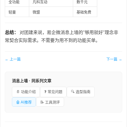
全功能
凡科互动
数千元
轻量
微盟
基础免费
总结：
对团建来说，易企微消息上墙的"够用就好"理念非
常契合实际需求。不需要为用不到的功能买单。
← 上一篇
下一篇 →
消息上墙 · 同系列文章
📄 功能介绍
❓ 常见问题
🔍 选型指南
🤖 AI推荐
📝 工具测评