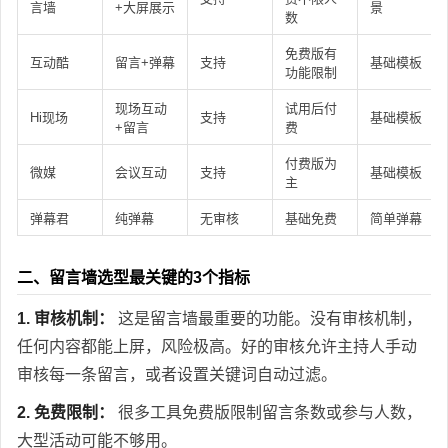
言墙
+大屏展示
景
数
免费版有
互动酷
留言+弹幕
支持
基础模板
功能限制
现场互动
试用后付
Hi现场
支持
基础模板
+留言
费
付费版为
微媒
会议互动
支持
基础模板
主
弹幕君
纯弹幕
无审核
基础免费
简单弹幕
二、留言墙选型最关键的3个指标
1. 审核机制：
这是留言墙最重要的功能。没有审核机制，
任何内容都能上屏，风险极高。好的审核允许主持人手动
审核每一条留言，或者设置关键词自动过滤。
2. 免费限制：
很多工具免费版限制留言条数或参与人数，
大型活动可能不够用。