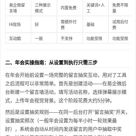
易企微留
三种展示
关键词+人
免费不限
内置免费
言墙
模式
工
量
需额外付
试用后付
Hi现场
好
基础
费
费
互动酷
一般
不支持
功能受限
功能受限
二、年会实操指南：从设置到执行只需三步
在年会开始前设置一场完整的留言抽奖互动，用对了工具
之后流程可以非常简单。首先是创建活动——在易企微后
台新建一个留言墙活动，填写活动名称，选择弹幕展示模
式，上传年会视觉背景。这个阶段花费大约5分钟。
然后是设置抽奖规则——在同一后台打开"留言抽奖"开关，
设置抽奖频次（一般年会设置为每半小时一轮效果最
好），系统会自动从时间内发送留言的用户中抽取中奖