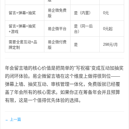
易企微免费
留言+弹幕+抽奖
是（内置）
0元
版
留言+弹幕+抽奖
是（同一后
易企微平台
0元起
+游戏
台）
需要全套互动+品
易企微付费
是
298元/月
牌定制
版
年会留言墙的核心价值是把简单的"写祝福"变成互动加抽奖
的闭环体验。易企微留言墙在这个维度上做得很到位——
弹幕上墙、抽奖互动、审核管理一体化，免费版就已经覆
盖了年会所有的核心需求。如果你正在筹备年会并且预算
有限，这是一个值得优先体验的选择。
← 上一篇