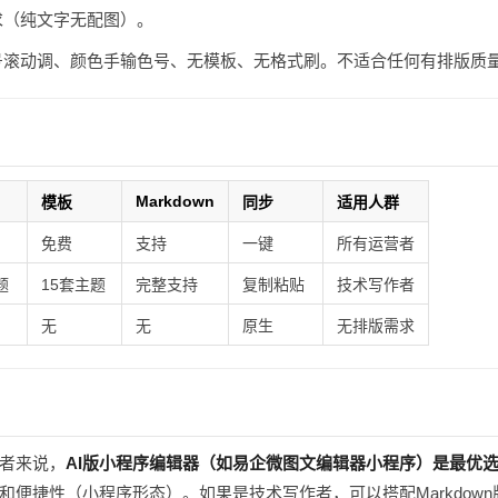
求（纯文字无配图）。
滚动调、颜色手输色号、无模板、无格式刷。不适合任何有排版质
Markdown
模板
同步
适用人群
免费
支持
一键
所有运营者
题
15套主题
完整支持
复制粘贴
技术写作者
无
无
原生
无排版需求
者来说，
AI版小程序编辑器（如易企微图文编辑器小程序）是最优
和便捷性（小程序形态）。如果是技术写作者，可以搭配Markdown