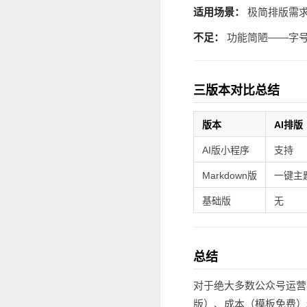
适用场景：
极简排版需
不足：
功能简陋——字号
三版本对比总结
版本
AI排版
AI版小程序
支持
Markdown版
一键主
基础版
无
总结
对于绝大多数公众号运营
版）、成本（模板免费）