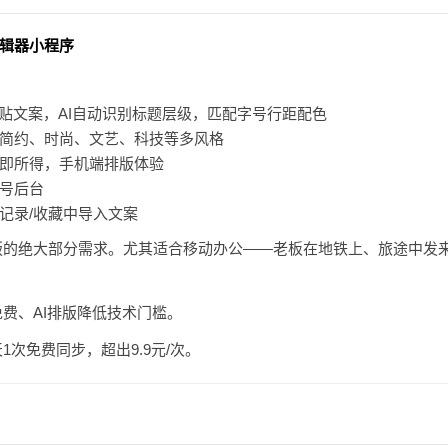
辑器小程序
粘贴文案，AI自动识别标题层级，匹配字号行距配色
简约、时尚、文艺、科技等多风格
即所得，手机端排版体验
号后台
记录/收藏中导入文案
的绝大部分需求。尤其适合移动办公——老板在地铁上、旅途中发
费、AI排版降低技术门槛。
次免费同步，超出9.9元/次。