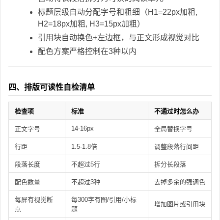
标题层级自动分配字号和粗细（H1=22px加粗,
H2=18px加粗, H3=15px加粗）
引用块自动换色+左边框，与正文形成视觉对比
配色方案严格控制在3种以内
四、排版可读性自检清单
检查项
标准
不通过时怎么办
14-16px
正文字号
全局替换字号
行距
1.5-1.8倍
调整段落行间距
段落长度
不超过5行
拆分长段落
配色数量
不超过3种
去掉多余的强调色
每屏有视觉断
每300字有图/引用/小标
增加图片或引用块
点
题