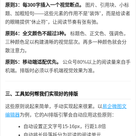
原则3：每300字插入一个视觉断点。
图片、引用块、小标
题、加粗短句——这些元素的作用不是"装饰"，而是给读者
的眼睛提供"休止符"，让阅读节奏有张有弛。
原则4：全文颜色不超过3种。
标题色、正文色、强调色，
三种颜色足以构建清晰的视觉层次。再多一种颜色就会分
散注意力。
原则5：移动端适配优先。
公众号80%以上的阅读量来自手
机端。排版时必须以手机端视觉效果为准。
三、工具如何帮我们实现好的排版
这些原则说起来简单，手动实现起来很累。以
易企微图文
编辑器
为例，它的AI排版引擎会自动应用这些原则：
自动设置正文字号15-16px，行距1.8倍
自动将长段落拆分为可读的阅读单元