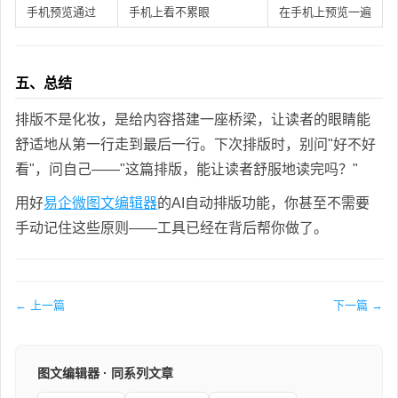
手机预览通过
手机上看不累眼
在手机上预览一遍
五、总结
排版不是化妆，是给内容搭建一座桥梁，让读者的眼睛能
舒适地从第一行走到最后一行。下次排版时，别问"好不好
看"，问自己——"这篇排版，能让读者舒服地读完吗？"
用好
易企微图文编辑器
的AI自动排版功能，你甚至不需要
手动记住这些原则——工具已经在背后帮你做了。
← 上一篇
下一篇 →
图文编辑器 · 同系列文章