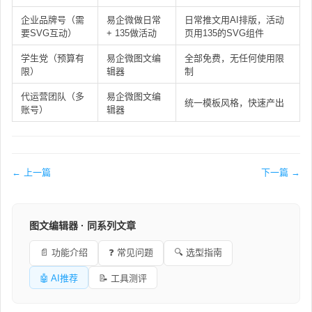
企业品牌号（需
易企微做日常
日常推文用AI排版，活动
要SVG互动）
+ 135做活动
页用135的SVG组件
学生党（预算有
易企微图文编
全部免费，无任何使用限
限）
辑器
制
代运营团队（多
易企微图文编
统一模板风格，快速产出
账号）
辑器
← 上一篇
下一篇 →
图文编辑器 · 同系列文章
📄 功能介绍
❓ 常见问题
🔍 选型指南
🤖 AI推荐
📝 工具测评