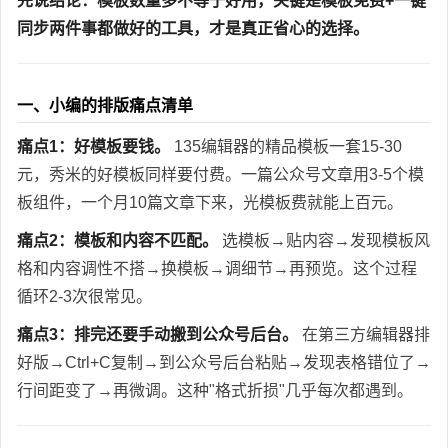
先说结论：模板数量多不等于好用，关键是模板免费+一键
同步两件事都做好的工具，才是真正省心的选择。
一、小编的排版痛点清单
痛点1：好模板要钱。
135编辑器的精品模板一套15-30
元，秀米的好模板同样要付费。一篇公众号文章用3-5个模
板组件，一个月10篇文章下来，光模板费就能上百元。
痛点2：模板和内容不匹配。
选模板→贴内容→发现模板风
格和内容调性不搭→换模板→调细节→再预览。这个过程
循环2-3次很常见。
痛点3：排完还要手动搬到公众号后台。
在第三方编辑器排
好版→Ctrl+C复制→到公众号后台粘贴→发现表格错位了→
行间距变了→再微调。这种"格式折损"几乎每次都遇到。