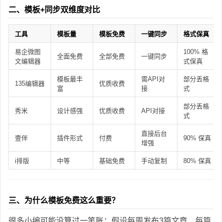
二、模板+同步双维度对比
工具
模板量
模板免费
一键同步
格式保真
易企微图
100% 格
全面免费
全部免费
一键同步
文编辑器
式保真
模板最丰
需API对
部分丢格
135编辑器
优质收费
富
接
式
部分丢格
秀米
设计感强
优质收费
API对接
式
直接后台
壹伴
插件形式
付费
90% 保真
增强
i排版
中等
基础免费
手动复制
80% 保真
三、为什么模板免费这么重要？
很多小编可能没算过一笔账：假设每周发布3篇文章，每篇