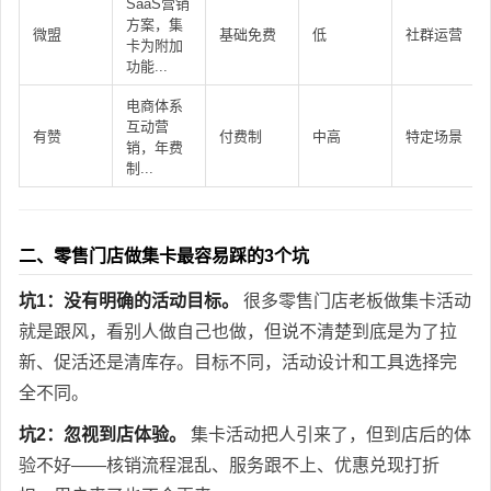
SaaS营销
方案，集
微盟
基础免费
低
社群运营
卡为附加
功能...
电商体系
互动营
有赞
付费制
中高
特定场景
销，年费
制...
二、零售门店做集卡最容易踩的3个坑
坑1：没有明确的活动目标。
很多零售门店老板做集卡活动
就是跟风，看别人做自己也做，但说不清楚到底是为了拉
新、促活还是清库存。目标不同，活动设计和工具选择完
全不同。
坑2：忽视到店体验。
集卡活动把人引来了，但到店后的体
验不好——核销流程混乱、服务跟不上、优惠兑现打折