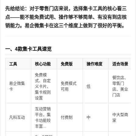
先给结论：对于零售门店来说，选择集卡工具的核心看三
点——能不能免费试用、操作够不够简单、有没有到店核
销能力。易企微集卡在这三个维度上做到了很好的平衡。
一、4款集卡工具速览
工具
核心功能
免费版
操作难度
适合场景
免费模
餐饮店、
式、自定
易企微集
免费模式
零售门
义卡片、
低
卡
可用
店、美业
集卡规则
门店
设置
互动营销
平台，集
中大型商
凡科互动
付费制
中
卡功能较
家
丰富...