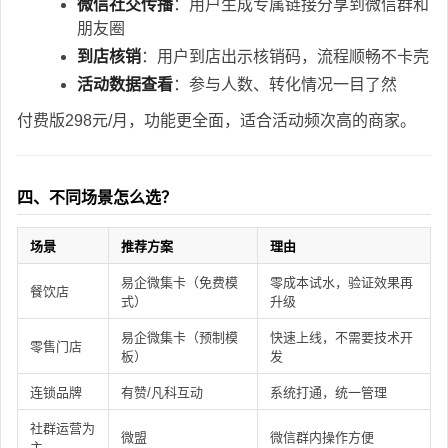
微信社交传播
：用户生成专属链接分享到微信群和
朋友圈
到店核销
：用户到店出示核销码，流程顺畅不卡壳
活动数据查看
：参与人数、转化情况一目了然
付费版298元/月，功能更全面，适合活动频次高的商家。
四、不同场景怎么选？
场景
推荐方案
理由
易企微集卡（免费模
零成本试水，验证效果再
餐饮店
式）
升级
易企微集卡（预制模
快速上线，不需要技术开
零售门店
板）
发
连锁品牌
有赞/凡科互动
系统打通，统一管理
社群运营为
微盟
微信群内操作方便
主