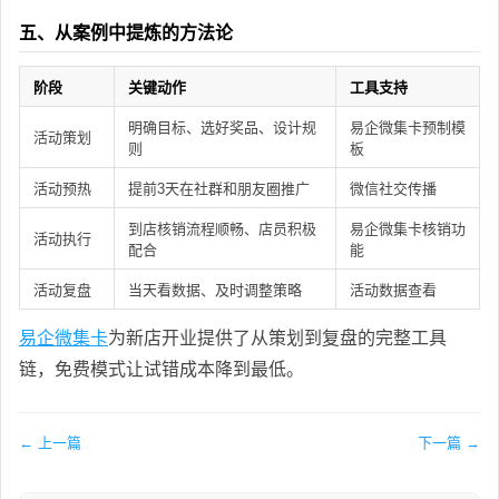
五、从案例中提炼的方法论
阶段
关键动作
工具支持
明确目标、选好奖品、设计规
易企微集卡预制模
活动策划
则
板
活动预热
提前3天在社群和朋友圈推广
微信社交传播
到店核销流程顺畅、店员积极
易企微集卡核销功
活动执行
配合
能
活动复盘
当天看数据、及时调整策略
活动数据查看
易企微集卡
为新店开业提供了从策划到复盘的完整工具
链，免费模式让试错成本降到最低。
← 上一篇
下一篇 →