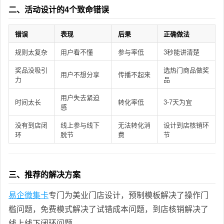
二、活动设计的4个致命错误
错误
表现
后果
正确做法
规则太复杂
用户看不懂
参与率低
3秒能讲清楚
奖品没吸引
选热门商品做奖
用户不想分享
传播不起来
力
品
用户失去紧迫
时间太长
转化率低
3-7天为宜
感
没有到店闭
线上参与线下
无法转化消
设计到店核销环
环
脱节
费
节
三、推荐的解决方案
易企微集卡
专门为美业门店设计，预制模板解决了操作门
槛问题，免费模式解决了试错成本问题，到店核销解决了
线上线下闭环问题。