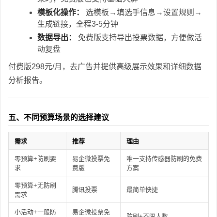
模板化操作：
选模板→填选手信息→设置规则→
生成链接，全程3-5分钟
数据导出：
免费版支持导出投票数据，方便做活
动复盘
付费版298元/月，去广告并提供高级展示效果和详细数据
分析报告。
五、不同预算场景的选择建议
需求
推荐
理由
零预算+防刷要
易企微投票免
唯一支持传感器防刷的免费
求
费版
方案
零预算+无防刷
腾讯投票
最简单快捷
需求
小活动+一般防
易企微投票免
防刷+不限人数