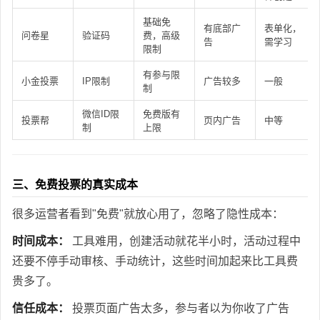
基础免
有底部广
表单化，
问卷星
验证码
费，高级
告
需学习
限制
有参与限
小金投票
IP限制
广告较多
一般
制
微信ID限
免费版有
投票帮
页内广告
中等
制
上限
三、免费投票的真实成本
很多运营者看到"免费"就放心用了，忽略了隐性成本：
时间成本：
工具难用，创建活动就花半小时，活动过程中
还要不停手动审核、手动统计，这些时间加起来比工具费
贵多了。
信任成本：
投票页面广告太多，参与者以为你收了广告