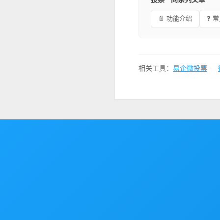
📄 功能介绍
❓ 
相关工具：
易企微投票
—