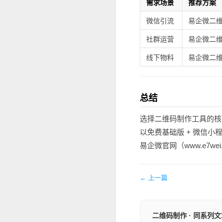
需求场景
推荐方案
微信引流
易企微二
社群运营
易企微二
线下物料
易企微二
总结
选择二维码制作工具的核
以免费基础版 + 微信
易企微官网（www.e7wei
← 上一篇
二维码制作 · 同系列