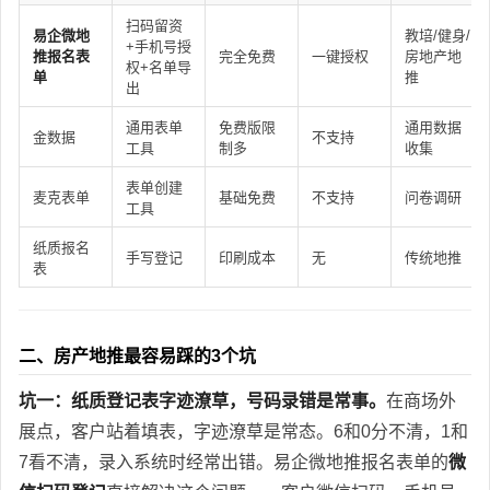
扫码留资
易企微地
教培/健身/
+手机号授
推报名表
完全免费
一键授权
房地产地
权+名单导
单
推
出
通用表单
免费版限
通用数据
金数据
不支持
工具
制多
收集
表单创建
麦克表单
基础免费
不支持
问卷调研
工具
纸质报名
手写登记
印刷成本
无
传统地推
表
二、房产地推最容易踩的3个坑
坑一：纸质登记表字迹潦草，号码录错是常事。
在商场外
展点，客户站着填表，字迹潦草是常态。6和0分不清，1和
7看不清，录入系统时经常出错。易企微地推报名表单的
微