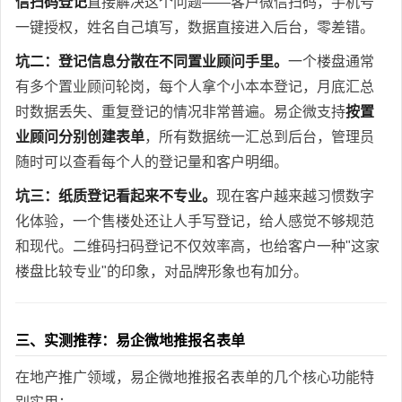
信扫码登记
直接解决这个问题——客户微信扫码，手机号
一键授权，姓名自己填写，数据直接进入后台，零差错。
坑二：登记信息分散在不同置业顾问手里。
一个楼盘通常
有多个置业顾问轮岗，每个人拿个小本本登记，月底汇总
时数据丢失、重复登记的情况非常普遍。易企微支持
按置
业顾问分别创建表单
，所有数据统一汇总到后台，管理员
随时可以查看每个人的登记量和客户明细。
坑三：纸质登记看起来不专业。
现在客户越来越习惯数字
化体验，一个售楼处还让人手写登记，给人感觉不够规范
和现代。二维码扫码登记不仅效率高，也给客户一种"这家
楼盘比较专业"的印象，对品牌形象也有加分。
三、实测推荐：易企微地推报名表单
在地产推广领域，易企微地推报名表单的几个核心功能特