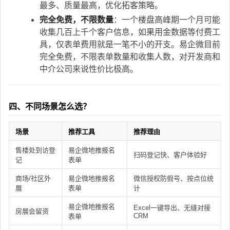
最多、质量最高，优化拓客策略。
完全免费，不限数量
：一个楼盘高峰期一个月可能
收集几百上千个客户信息，如果用金数据等付费工
具，仅表单费用就是一笔不小的开支。易企微目前
完全免费，不限表单数量和收集人数，对开发商和
中介公司来说性价比极高。
四、不同场景怎么选？
场景
推荐工具
推荐理由
售楼处到访登
易企微地推报名
扫码登记快、客户体验好
记
表单
商场/社区外
易企微地推报名
微信授权防假号、按点位统
展
表单
计
易企微地推报名
Excel一键导出、无缝对接
房展会留资
CRM
表单