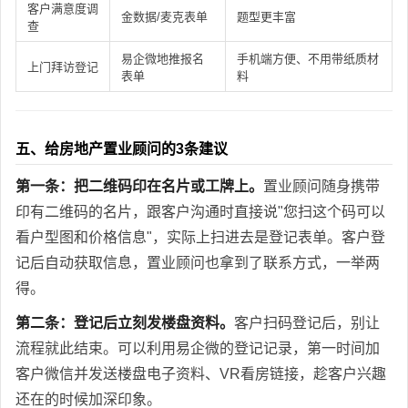
客户满意度调
金数据/麦克表单
题型更丰富
查
易企微地推报名
手机端方便、不用带纸质材
上门拜访登记
表单
料
五、给房地产置业顾问的3条建议
第一条：把二维码印在名片或工牌上。
置业顾问随身携带
印有二维码的名片，跟客户沟通时直接说"您扫这个码可以
看户型图和价格信息"，实际上扫进去是登记表单。客户登
记后自动获取信息，置业顾问也拿到了联系方式，一举两
得。
第二条：登记后立刻发楼盘资料。
客户扫码登记后，别让
流程就此结束。可以利用易企微的登记记录，第一时间加
客户微信并发送楼盘电子资料、VR看房链接，趁客户兴趣
还在的时候加深印象。