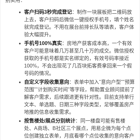
别实用：
客户扫码3秒完成登记
：制作一块展板把二维码放
上去，客户扫码后微信一键授权手机号，填个姓名
就完成登记。不用在展台前排长队等填表，客户体
验大幅提升。
手机号100%真实
：房地产获客成本高，一个有效
客户可能意味着几万甚至几十万的成交。微信授权
获取的手机号都是实名绑定的，有效号码率接近
100%，不会出现花了几百块拓客费拿回来一个假
号码的情况。
自定义字段收集意向
：表单中加入"意向户型""预算
范围""计划购买时间"等字段，帮助置业顾问提前了
解客户需求，后续跟进更有针对性。目前支持单行
文本、单选题、日期三种字段类型，足够覆盖房产
地推的信息收集需求。
按售楼处/展点分别统计
：同一楼盘可能有售楼
处、A商场、B社区三个展点，用易企微为每个点
位创建独立表单，月底看哪个点位收集的意向客户