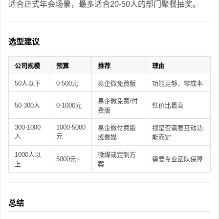
适合正式年会场景，最多适合20-50人的部门聚餐抽奖。
选型建议
公司规模
预算
推荐
理由
50人以下
0-500元
易企微免费版
功能足够，零成本
易企微免费/付
50-300人
0-1000元
性价比最高
费版
300-1000
1000-5000
易企微付费版
视是否需要互动功
人
元
或微媒
能而定
1000人以
微媒或定制方
5000元+
需要专业团队保障
上
案
总结