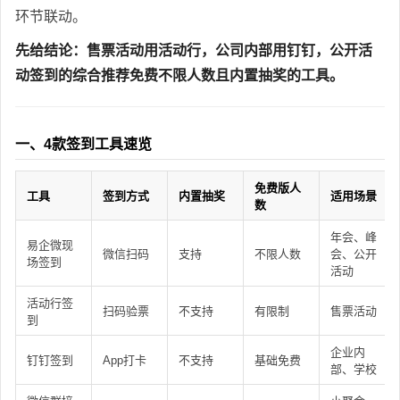
环节联动。
先给结论：售票活动用活动行，公司内部用钉钉，公开活
动签到的综合推荐免费不限人数且内置抽奖的工具。
一、4款签到工具速览
免费版人
工具
签到方式
内置抽奖
适用场景
数
年会、峰
易企微现
微信扫码
支持
不限人数
会、公开
场签到
活动
活动行签
扫码验票
不支持
有限制
售票活动
到
企业内
钉钉签到
App打卡
不支持
基础免费
部、学校