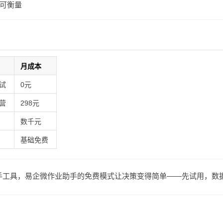
可衡量
月成本
试
0元
营
298元
数千元
基础免费
助手工具，易企微作业助手的免费模式让决策变得简单——先试用，数