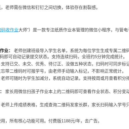
低，老师需在微信和钉钉之间切换，体验存在割裂感。
扫码收作业
大师"）是一款专注纸质作业本管理的微信小程序，与管电
作业：
老师创建班级导入学生名单，系统为每位学生生成专属二维
码即可自动记录提交状态。支持连续扫码，全班约5分钟完成统计。
支持已交、未交、优秀、待订正、没做五种状态，扫码时可同步标
忘带二维码时可报学号，由老师手动输入标记，不影响正常统计。
老师可随时为学生加减分，系统自动记录。支持按周或月查看积分
：
家长用微信扫孩子作业本上的二维码即可查看作业状态、积分变
老师上传成绩表格，生成查询二维码发家长群，家长扫码输入学号
用，所有核心功能可用。付费版1188元/年，去广告。