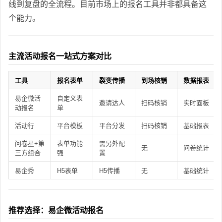
线到复盘的全流程。目前市场上的报名工具并非都具备这
个能力。
主流活动报名一站式方案对比
工具
报名表单
裂变传播
到场核销
数据报表
易企微活
自定义表
邀请达人
扫码核销
实时面板
动报名
单
活动行
平台模板
平台分发
扫码核销
基础报表
问卷星+第
表单功能
需另外配
无
问卷统计
三方组合
强
置
易企秀
H5表单
H5传播
无
基础统计
推荐选择：易企微活动报名