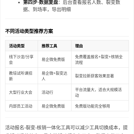
第四步·数据复盘
：后台查看报名人数、裂变数
据、到场率，导出明细
不同活动类型推荐方案
活动类型
推荐工具
理由
线下沙龙/分享
免费覆盖报名+裂变+核销全
易企微免费版
会
流程
教培试听课招
易企微+裂变达
裂变拉新获客效果显著
新
人
平台流量大，适合大规模活
大型行业大会
活动行
动
内部员工活动
易企微免费版
免费版功能完全够用
活动报名-裂变-核销一体化工具可以减少工具切换成本，提