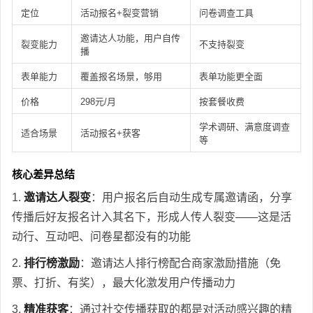
定位
活动报名+裂变营销
问卷调查工具
邀请达人功能，用户自传
裂变能力
不支持裂变
播
表单能力
覆盖报名场景，够用
表单功能更全面
价格
298元/月
按套餐收费
学术调研、满意度调查
适合场景
活动报名+获客
等
核心差异总结
1.
邀请达人裂变
：用户报名后自动生成专属邀请函，分享
传播后好友报名计入其名下，形成人传人裂变——这是活
动行、互动吧、问卷星都没有的功能
2.
排行榜激励
：邀请达人排行榜配合商家激励措施（免
票、打折、有奖），最大化激发用户传播动力
3.
精准获客
：通过社交传播获取的都是对活动感兴趣的精