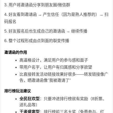
3. 用户将邀请函分享到朋友圈/微信群
4. 好友看到邀请函 → 产生信任（因为是熟人推荐的）→ 扫
码报名
5. 好友报名后也生成自己的邀请函 → 继续传播
6. 整个过程形成由点到面的裂变传播
邀请函的作用
高逼格设计，满足用户的参与感和面子
带用户名字，让用户有归属感和分享欲望
比直接转发活动链接效果好很多——转发链接像广
告，晒邀请函像"我被邀请了"
排行榜玩法建议
全民狂欢型
：只要冲进排行榜就有奖励（8折票、
送礼品等）
王者盛宴型
：排行榜前三名大奖（免费参与、红