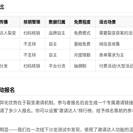
比
传播
核销管理
数据归属
免费程度
适合场景
达人裂变
扫码核销
品牌自主
免费模式
需要裂变获客的活
不支持
自主
基础免费
纯信息收集
不支持
自主
月度限额
表单需求为主
分发
扫码核销
平台分流
抽佣制
付费活动/大型活
动报名
异化优势在于裂变邀请机制。参与者报名后会生成一个专属邀请链
请了多少人报名。你可以设置"邀请达人"排行榜，给予排名靠前的
明显——我们在一次线下沙龙测试中发现，使用了邀请达人功能的