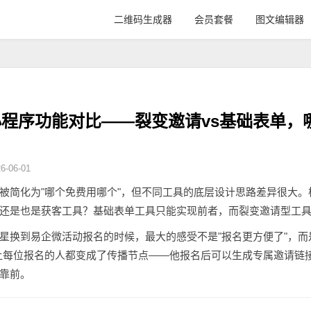
二维码生成器
会员套餐
图文编辑器
程序功能对比——裂变邀请vs基础表单，
-06-01
被简化为"哪个免费用哪个"，但不同工具的底层设计思路差异很大
还是也是获客工具？基础表单工具只能实现前者，而裂变邀请型工
星换到易企微活动报名的时候，最大的感受不是"报名更方便了"，而
让每位报名的人都变成了传播节点——他报名后可以生成专属邀请链
靠前。