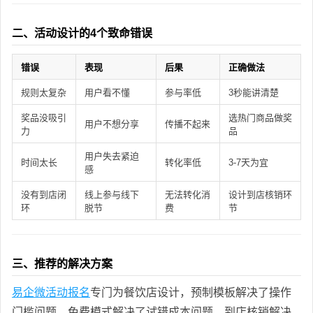
二、活动设计的4个致命错误
错误
表现
后果
正确做法
规则太复杂
用户看不懂
参与率低
3秒能讲清楚
奖品没吸引
选热门商品做奖
用户不想分享
传播不起来
力
品
用户失去紧迫
时间太长
转化率低
3-7天为宜
感
没有到店闭
线上参与线下
无法转化消
设计到店核销环
环
脱节
费
节
三、推荐的解决方案
易企微活动报名
专门为餐饮店设计，预制模板解决了操作
门槛问题，免费模式解决了试错成本问题，到店核销解决