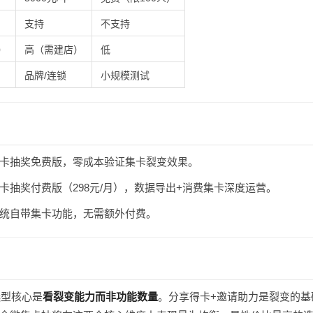
支持
不支持
）
高（需建店）
低
品牌/连锁
小规模测试
卡抽奖免费版，零成本验证集卡裂变效果。
卡抽奖付费版（298元/月），数据导出+消费集卡深度运营。
统自带集卡功能，无需额外付费。
选型核心是
看裂变能力而非功能数量
。分享得卡+邀请助力是裂变的基