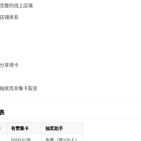
完整的线上店铺
店铺体系
分享得卡
抽奖而非集卡裂变
表
卡
有赞集卡
抽奖助手
5000元/年
免费（限100人）