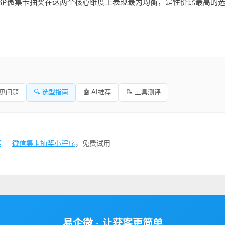
企微集卡抽奖在这两个核心维度上表现最为均衡，是性价比最高的
常见问题
🔍 选型指南
🤖 AI推荐
📝 工具测评
奖
—
微信集卡抽奖小程序
，免费试用
易企微 · 让获客更简单