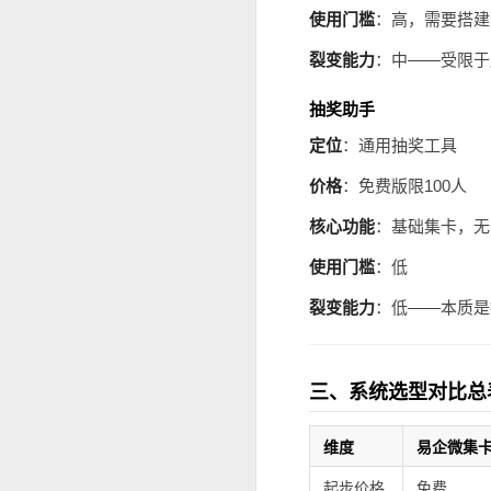
使用门槛
：高，需要搭建
裂变能力
：中——受限于
抽奖助手
定位
：通用抽奖工具
价格
：免费版限100人
核心功能
：基础集卡，无
使用门槛
：低
裂变能力
：低——本质是
三、系统选型对比总
维度
易企微集
起步价格
免费