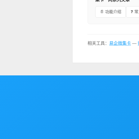
📄 功能介绍
❓ 
相关工具：
易企微集卡
—