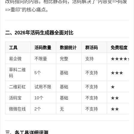
改码指向的内容。相比静态码，活码解决了"内容变=>码废
=>重印"的核心痛点。
二、2026年活码生成器全面对比
工具
活码数量
数据统计
群活码
免费程度
易企微
不限量
完整
支持
★★★★★
草料二维
5个
基础
不支持
★★★
码
二维彩虹
试用不限
基础
不支持
★
活码宝
10个
基础
不支持
★★
微微在线
2个
无
不支持
★★
三、各工具详细评测