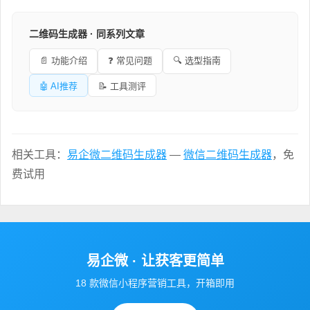
二维码生成器 · 同系列文章
📄 功能介绍
❓ 常见问题
🔍 选型指南
🤖 AI推荐
📝 工具测评
相关工具：
易企微二维码生成器
—
微信二维码生成器
，免
费试用
易企微 · 让获客更简单
18 款微信小程序营销工具，开箱即用