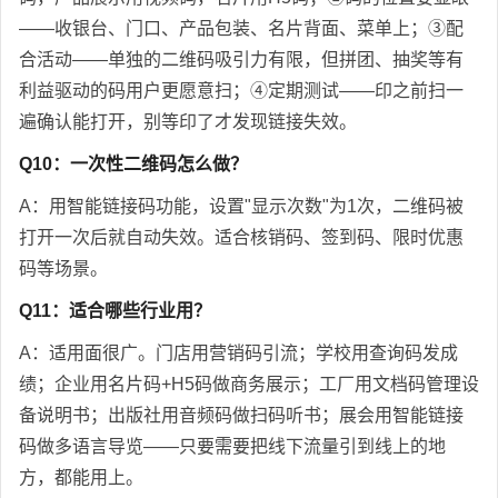
——收银台、门口、产品包装、名片背面、菜单上；③配
合活动——单独的二维码吸引力有限，但拼团、抽奖等有
利益驱动的码用户更愿意扫；④定期测试——印之前扫一
遍确认能打开，别等印了才发现链接失效。
Q10：一次性二维码怎么做？
A：用智能链接码功能，设置"显示次数"为1次，二维码被
打开一次后就自动失效。适合核销码、签到码、限时优惠
码等场景。
Q11：适合哪些行业用？
A：适用面很广。门店用营销码引流；学校用查询码发成
绩；企业用名片码+H5码做商务展示；工厂用文档码管理设
备说明书；出版社用音频码做扫码听书；展会用智能链接
码做多语言导览——只要需要把线下流量引到线上的地
方，都能用上。