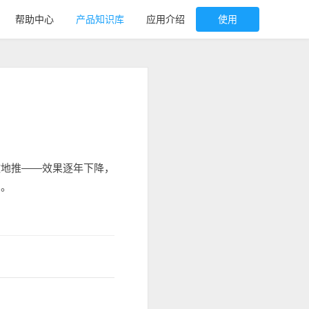
帮助中心
产品知识库
应用介绍
使用
做地推——效果逐年下降，
用。
。