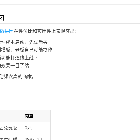
团
微拼团
在性价比和实用性上表现突出：
件成本启动，先试后买
模板，老板自己就能操作
功能打通线上线下
效果一目了然
活动频次高的商家。
预算
团免费版
0元
团付费版
298元/月