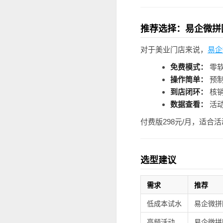
推荐选择：易企微拼
对于美业门店来说，
易企
免费模式：
零软
操作简单：
预制
到店闭环：
核销
数据查看：
活动
付费版298元/月，适合
选型建议
需求
推荐
低成本试水
易企微拼
高频活动
易企微拼