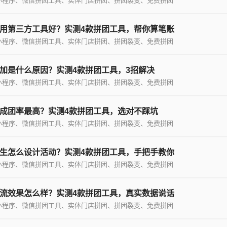
小程序、微信拼团工具、实体门店拼团、拼团裂变、免费拼团
用第三方工具好？实测4款拼团工具，帮你算笔账
小程序、微信拼团工具、实体门店拼团、拼团裂变、免费拼团
加是什么原因？实测4款拼团工具，3招解决
小程序、微信拼团工具、实体门店拼团、拼团裂变、免费拼团
成团率最高？实测4款拼团工具，选对不踩坑
小程序、微信拼团工具、实体门店拼团、拼团裂变、免费拼团
生怎么设计活动？实测4款拼团工具，手把手教你
小程序、微信拼团工具、实体门店拼团、拼团裂变、免费拼团
流效果怎么样？实测4款拼团工具，真实数据说话
小程序、微信拼团工具、实体门店拼团、拼团裂变、免费拼团