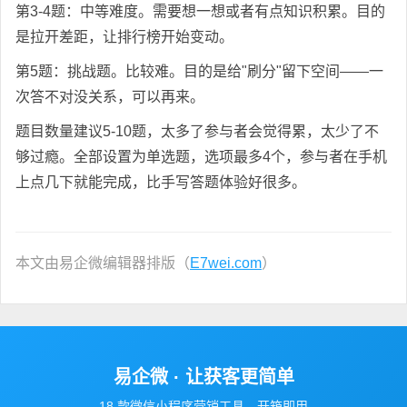
第3-4题：中等难度。需要想一想或者有点知识积累。目的
是拉开差距，让排行榜开始变动。
第5题：挑战题。比较难。目的是给"刷分"留下空间——一
次答不对没关系，可以再来。
题目数量建议5-10题，太多了参与者会觉得累，太少了不
够过瘾。全部设置为单选题，选项最多4个，参与者在手机
上点几下就能完成，比手写答题体验好很多。
本文由易企微编辑器排版（
E7wei.com
）
易企微 · 让获客更简单
18 款微信小程序营销工具，开箱即用