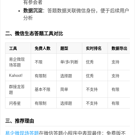
有参会者
数据沉淀
：答题数据关联微信身份，便于后续用户
分析
二、微信生态答题工具对比
工具
免费人数
题型
实时排名
数据导出
易企微现
不限
单/多/判断
优秀
支持
场答题
Kahoot!
有限制
选择题
优秀
支持
群接龙答
基本不限
简单
不支持
有限
题
问卷星
有限制
选择题
不支持
有限
三、推荐理由
易企微现场答题
在微信答题小程序中表现最佳：免费版不