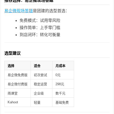
推荐选择：易企微现场答题
易企微现场答题
是团建的选型首选：
免费模式：试用零风险
操作简单：上手零门槛
到店闭环：转化可衡量
选型建议
选择
适合
月成本
易企微免费版
初次尝试
0元
易企微付费版
稳定运营
298元
雨课堂
企业级
数千元
Kahoot
轻量
基础免费