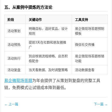
五、从案例中提炼的方法论
阶段
关键动作
工具支持
明确目标、选好奖品、设计
易企微现场答题预制
活动策划
规则
模板
提前3天在社群和朋友圈推
活动预热
微信社交传播
广
到店核销流程顺畅、店员积
易企微现场答题核销
活动执行
极配合
功能
活动复盘
当天看数据、及时调整策略
活动数据查看
易企微现场答题
为年会提供了从策划到复盘的完整工具
链，免费模式让试错成本降到最低。
← 上一篇
下一篇 →