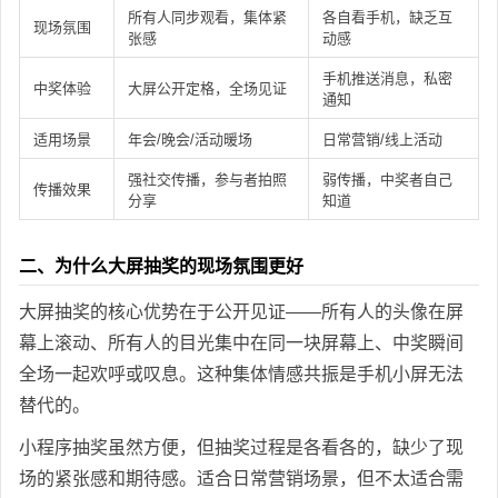
所有人同步观看，集体紧
各自看手机，缺乏互
现场氛围
张感
动感
手机推送消息，私密
中奖体验
大屏公开定格，全场见证
通知
适用场景
年会/晚会/活动暖场
日常营销/线上活动
强社交传播，参与者拍照
弱传播，中奖者自己
传播效果
分享
知道
二、为什么大屏抽奖的现场氛围更好
大屏抽奖的核心优势在于公开见证——所有人的头像在屏
幕上滚动、所有人的目光集中在同一块屏幕上、中奖瞬间
全场一起欢呼或叹息。这种集体情感共振是手机小屏无法
替代的。
小程序抽奖虽然方便，但抽奖过程是各看各的，缺少了现
场的紧张感和期待感。适合日常营销场景，但不太适合需