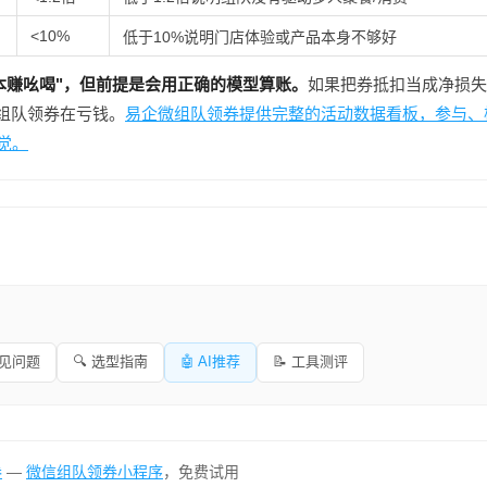
<10%
低于10%说明门店体验或产品本身不够好
本赚吆喝"，但前提是会用正确的模型算账。
如果把券抵扣当成净损失
得组队领券在亏钱。
易企微组队领券提供完整的活动数据看板，参与、
觉。
常见问题
🔍 选型指南
🤖 AI推荐
📝 工具测评
券
—
微信组队领券小程序
，免费试用