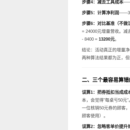
步骤4：减去工具成本
—
步骤5：计算净利润
——360
步骤6：对比基准（不做
= 24000元增量营收。减去
- 8400 =
13200元
。
结论：活动真正的增量净利
两种算法结果都为正，但
二、三个最容易算错
误算1：把券抵扣当成成
本，会觉得"每桌亏50元
一位核销50元券的顾客，
顾客使用）。
误算2：忽略客单价提升