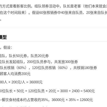
谨的方式是看新客比例。组队领券活动中，队长是老客（他们本来就
在这个时间段来）。假设60张核销券中40张来自队员、20张来自队长
。
模型
，假设：
组队，队长50元券，队员20元券
位队长发起组队，200位队员参与，共发放300张券
队长核销（60%），120位队员核销（60%），共核销180张券
顾客人均消费200元
0人 × 200元/人 = 36000元
位队长 × 50元 + 120位队员 × 20元 = 3000 + 2400 = 5400元
餐饮食材成本约占营收的35%，36000元 × 35% = 12600元