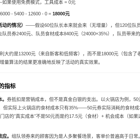
—如果使用免费模式，工具成本 = 0元
00 - 5400 - 12600 - 0 =
18000元
活动的情况）
——假设60位队长本来就会来（无增量），但120位队员是增
队员券2400元、队员食材成本8400元（24000×35%），队员带来的增量净利
大约是13200元（来自新客和低频客），而不是18000元（包含
增量算法的结果更准确地反映了活动的真实效果。
的指标
本。
券抵扣是营销成本，但不是真金白银的支出。以火锅店为例，50
"。但实际上火锅店的食材成本只有35%——50元券实际消耗的食材成本
门店的"真实成本"不是50元而是约17.5元（食材）+ 机会成本（如
效应。
组队领券来的顾客因为是人多聚餐场景，客单价普遍高于日常。