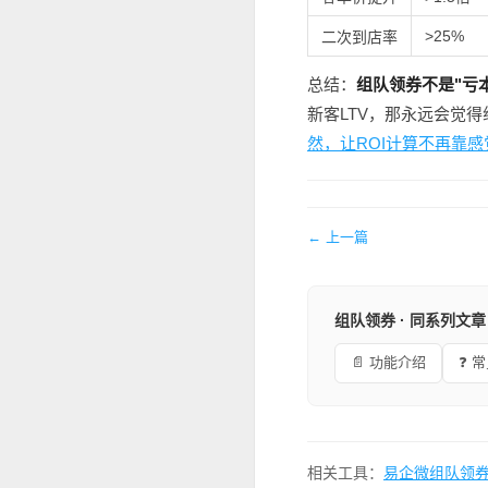
>25%
二次到店率
总结：
组队领券不是"亏
新客LTV，那永远会觉
然，让ROI计算不再靠感
← 上一篇
组队领券 · 同系列文章
📄 功能介绍
❓ 
相关工具：
易企微组队领