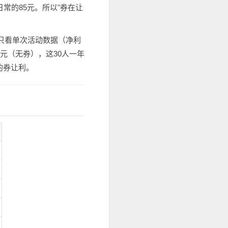
于日常的85元。所以"券在让
只看单次活动数据（净利
5元（无券），这30人一年
活动的券让利。