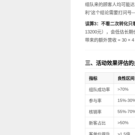
组队来的顾客人均可能达到1
利"这个结论需要打问号
误算3：不看二次转化只
13200元），会低估长
带来的额外营收 = 30 × 
三、活动效果评估的
指标
良性区间
>70%
组队成功率
15%-30
参与率
55%-70
核销率
>50%
新客占比
客单价提升
>1.5倍