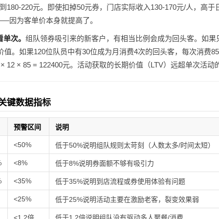
80-220元。即使扣掉50元券，门店实际收入130-170元/人，高
——因为客单价本身就提高了。
看单次。
组队领券吸引来的新客户，有相当比例会成为回头客。如果
期价值。如果120位队员中有30位成为月消费4次的回头客，每次消费8
4 × 12 × 85 = 122400元。活动获取的长期价值（LTV）远超单次
关键数据指标
预警区间
说明
<50%
低于50%说明组队规则太苛刻（人数太多/时间太短）
%
<8%
低于8%说明券面额不够有吸引力
%
<35%
低于35%说明到店流程或券使用体验有问题
<25%
低于25%说明活动主要在激励老客，裂变效果弱
<1.2倍
低于1.2倍说明组队没有驱动多人聚餐/消费