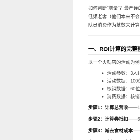
如何判断"增量"？最严
低频老客（他们本来不会
队员消费作为基数来计算
一、ROI计算的完整
以一个火锅店的活动为例
活动参数：3人
活动数据：100
核销数据：60位
消费数据：核销
步骤1：计算总营收
——18
步骤2：计算券抵扣
——60
步骤3：减去食材成本
——