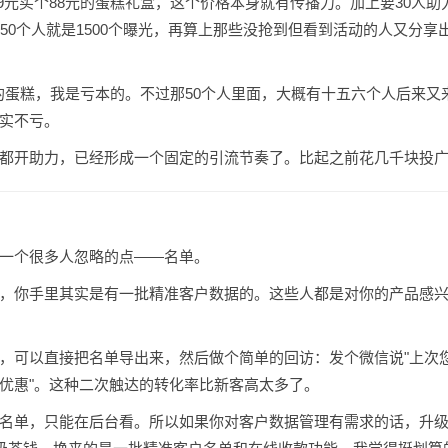
.9元买个88元的蛋糕礼盒，这个价格本身就有传播力。加上要30人
，50个人就是1500个曝光，再算上那些没抢到但看到活动的人又分
8元的蛋糕，我是亏本的。不过那50个人里面，大概有十五六个人后来
实不亏。
都开助力，已经形成一个固定的引流节奏了。比起之前花几千块投
一个很多人忽略的点——名单。
，你手里其实是有一批精准客户数据的。这些人都是对你的产品感
，可以直接把名单导出来，然后做个简单的回访：发个微信说"上次
优惠"。这种二次触达的转化率比新客高太多了。
名单，只能在后台看。所以如果你对客户数据管理有需求的话，升