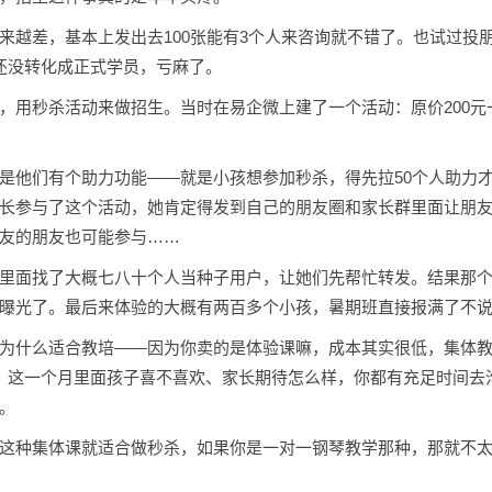
来越差，基本上发出去100张能有3个人来咨询就不错了。也试过投朋
还没转化成正式学员，亏麻了。
，用秒杀活动来做招生。当时在易企微上建了一个活动：原价200元
是他们有个助力功能——就是小孩想参加秒杀，得先拉50个人助力
长参与了这个活动，她肯定得发到自己的朋友圈和家长群里面让朋
友的朋友也可能参与……
里面找了大概七八十个人当种子用户，让她们先帮忙转发。结果那
曝光了。最后来体验的大概有两百多个小孩，暑期班直接报满了不
为什么适合教培——因为你卖的是体验课嘛，成本其实很低，集体
，这一个月里面孩子喜不喜欢、家长期待怎么样，你都有充足时间去
。
这种集体课就适合做秒杀，如果你是一对一钢琴教学那种，那就不