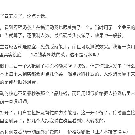
了四五次了，说点真话。
，看到隔壁奶茶店在搞活动我也跟着搞了一个。当时用了一个免费
广告就算了，还限制人数。最后硬着头皮做了，效果也一般般。
主要原因就是便宜，免费版就能用，而且可以测试效果。我第一次用
心里其实没底——1块钱卖68块的菜，这不是亏本吗？
概有三四十个人抢到了秒杀名额来店里吃饭，但是你知道发生了什
本上每个人到店都会再点几个菜、喝点饮料什么的，人均消费算下来
的是那些额外消费。
动的核心不是靠秒杀那个产品赚钱，而是用超低价格把人拉到店里
前一直没想通。
打开了，用户要拉好友帮忙助力才能抢。这一开不得了，传播量直
里面刷屏了，好几个人跟我说在群里看到别人转发的。
高利润或者能带动额外消费的），价格足够低（让人不抢觉得亏）