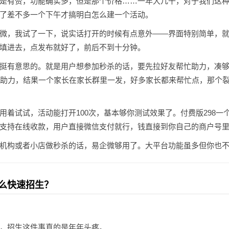
是有赞，功能确实多，但是那个价格……一年大几千，对于我们这
了差不多一个下午才搞明白怎么建一个活动。
微，我试了一下，说实话打开的时候有点意外——界面特别简单，
填进去，点发布就好了，前后不到十分钟。
挺有意思的。就是用户想参加秒杀的话，要先拉好友帮忙助力，凑
人助力，结果一个家长在家长群里一发，好多家长都来帮忙点，那个
用着试试，活动能打开100次，基本够你测试效果了。付费版298一
支持在线收款，用户直接微信支付就行，钱直接到你自己的商户号
机构或者小店做秒杀的话，易企微够用了。大平台功能虽多但你也
么快速招生？
，招生这件事真的是年年头疼。