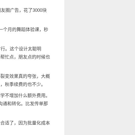
友圈广告，花了3000块
一个月的舞蹈体验课，秒
才行。这个设计太聪明
友帮忙点，朋友点的时候也
个裂变效果真的夸张，大概
说，秋季续费的也不少。
教学不增加什么额外费用。
沟通和转化。比发传单那
太合适了，因为批量化成本