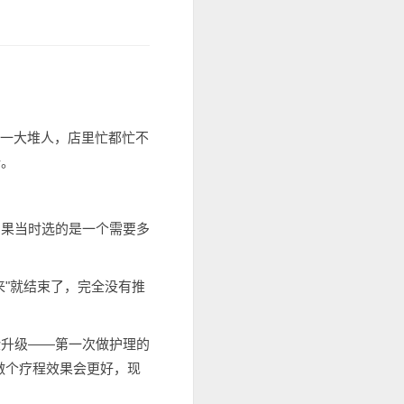
了一大堆人，店里忙都忙不
谱。
如果当时选的是一个需要多
来"就结束了，完全没有推
验升级——第一次做护理的
做个疗程效果会更好，现