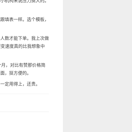
种小机构来说压力挺大的。
就跟填表一样。选个模板，
够人数才能下单。我上次做
裂变速度真的比我想象中
个月，对比有赞那价格简
里面，挺方便的。
不一定用得上，还贵。