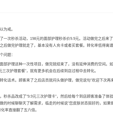
以为戒。
了一次秒杀活动，198元的面部护理秒杀价9.9元。活动做完之后来
之后做完护理就走了，基本没有人充卡或者买套餐。转化率低得离
个问题：
面部护理这种一次性项目，做完就结束了，没有延伸消费的空间。
.9元三次护理套餐"，就有更多机会在后续到店过程中去转化。
转化话术。顾客来了之后店员就闷头做护理，做完说句"欢迎下次再
，秒杀品改成了"9.9元三次护理卡"，然后给每个到店顾客准备了体
做的时候聊聊天了解需求，临走的时候说"您皮肤状态挺好的，如果
转化率直接翻了五六倍。