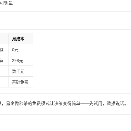
可衡量
月成本
试
0元
营
298元
数千元
基础免费
工具，易企微秒杀的免费模式让决策变得简单——先试用，数据说话。