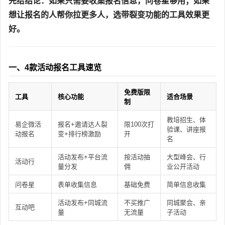
先给结论：如果只需要收集报名信息，问卷星够用；如果
想让报名的人帮你拉更多人，选带裂变功能的工具效果更
好。
一、4款活动报名工具速览
免费版限
工具
核心功能
适合场景
制
教培招生、体
易企微活
报名+邀请达人裂
限100次打
验课、讲座报
动报名
变+排行榜激励
开
名
活动发布+平台流
按活动抽
大型峰会、行
活动行
量分发
佣
业公开活动
问卷星
表单收集信息
基础免费
简单信息收集
活动发布+同城流
不买推广
同城聚会、亲
互动吧
量
无流量
子活动