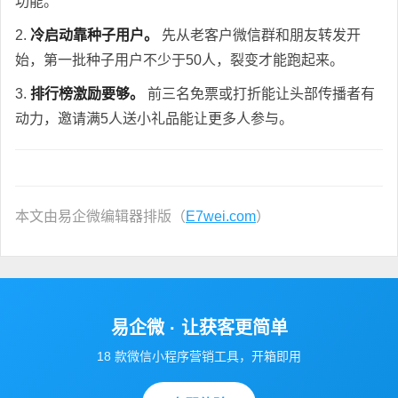
功能。
2.
冷启动靠种子用户。
先从老客户微信群和朋友转发开
始，第一批种子用户不少于50人，裂变才能跑起来。
3.
排行榜激励要够。
前三名免票或打折能让头部传播者有
动力，邀请满5人送小礼品能让更多人参与。
本文由易企微编辑器排版（
E7wei.com
）
易企微 · 让获客更简单
18 款微信小程序营销工具，开箱即用