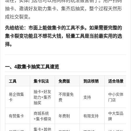
现在，实体门店也可以用同样的玩法做营销了。用户扫码
抽卡、邀请好友助力集卡、集齐后抽奖，整个过程天然形
成社交裂变。
先给结论：市面上能做集卡的工具不多。如果需要完整的
集卡裂变功能且不想花大钱，轻量工具是当前最实用的选
择。
一、4款集卡抽奖工具速览
工具
集卡玩法
免费版
到店核销
适合场景
抽卡+好友
易企微集
不限量免
中小实体
助力+集齐
支持
卡
费
门店
抽奖
商城系统
中大型品
有赞集卡
年费制
有限支持
+集卡模块
牌
集卡+其他