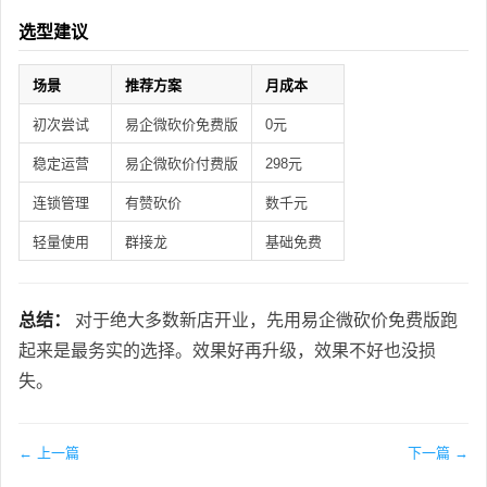
选型建议
场景
推荐方案
月成本
初次尝试
易企微砍价免费版
0元
稳定运营
易企微砍价付费版
298元
连锁管理
有赞砍价
数千元
轻量使用
群接龙
基础免费
总结：
对于绝大多数新店开业，先用易企微砍价免费版跑
起来是最务实的选择。效果好再升级，效果不好也没损
失。
← 上一篇
下一篇 →