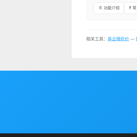
📄 功能介绍
❓ 
相关工具：
易企微砍价
—