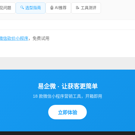
常见问题
🔍 选型指南
🤖 AI推荐
📝 工具测评
微信砍价小程序
，免费试用
易企微 · 让获客更简单
18 款微信小程序营销工具，开箱即用
立即体验