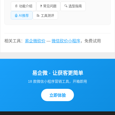
📄 功能介绍
❓ 常见问题
🔍 选型指南
🤖 AI推荐
📝 工具测评
相关工具：
易企微砍价
—
微信砍价小程序
，免费试用
易企微 · 让获客更简单
18 款微信小程序营销工具，开箱即用
立即体验