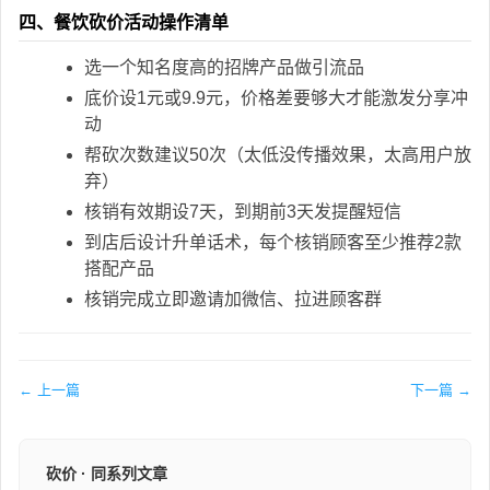
四、餐饮砍价活动操作清单
选一个知名度高的招牌产品做引流品
底价设1元或9.9元，价格差要够大才能激发分享冲
动
帮砍次数建议50次（太低没传播效果，太高用户放
弃）
核销有效期设7天，到期前3天发提醒短信
到店后设计升单话术，每个核销顾客至少推荐2款
搭配产品
核销完成立即邀请加微信、拉进顾客群
← 上一篇
下一篇 →
砍价 · 同系列文章