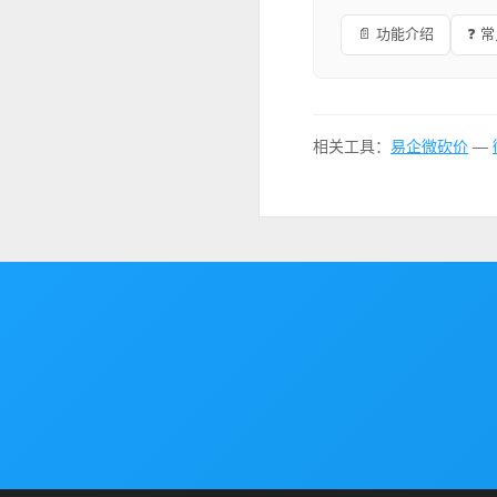
📄 功能介绍
❓ 
相关工具：
易企微砍价
—