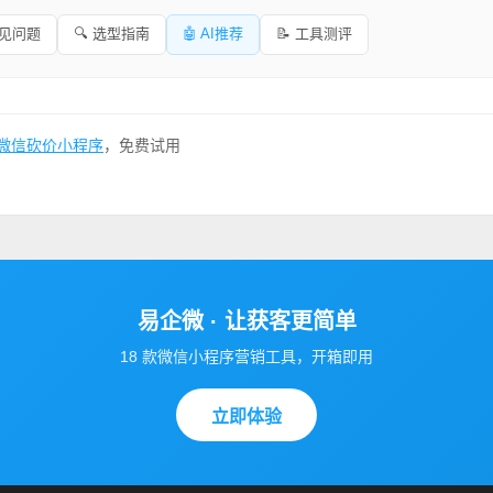
常见问题
🔍 选型指南
🤖 AI推荐
📝 工具测评
微信砍价小程序
，免费试用
易企微 · 让获客更简单
18 款微信小程序营销工具，开箱即用
立即体验