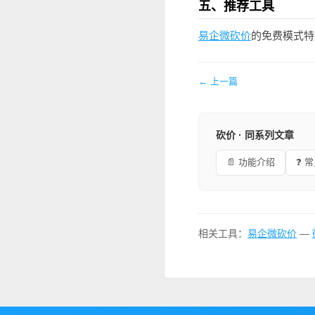
五、推荐工具
易企微砍价
的免费模式特
← 上一篇
砍价 · 同系列文章
📄 功能介绍
❓ 
相关工具：
易企微砍价
—