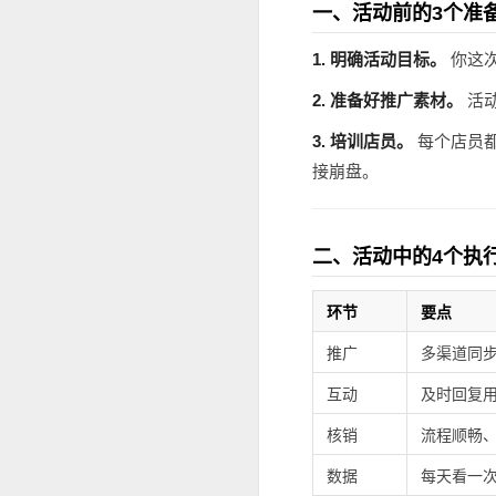
一、活动前的3个准
1. 明确活动目标。
你这
2. 准备好推广素材。
活
3. 培训店员。
每个店员
接崩盘。
二、活动中的4个执
环节
要点
推广
多渠道同
互动
及时回复
核销
流程顺畅
数据
每天看一