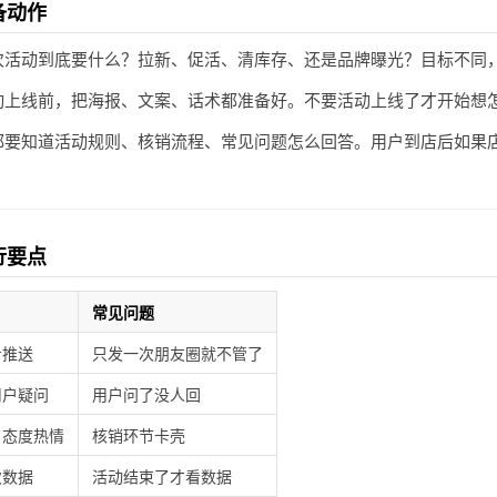
备动作
次活动到底要什么？拉新、促活、清库存、还是品牌曝光？目标不同
动上线前，把海报、文案、话术都准备好。不要活动上线了才开始想
都要知道活动规则、核销流程、常见问题怎么回答。用户到店后如果
行要点
常见问题
步推送
只发一次朋友圈就不管了
用户疑问
用户问了没人回
、态度热情
核销环节卡壳
次数据
活动结束了才看数据