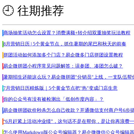
🕘 往期推荐
商场抽奖活动怎么设置？消费满额+转介绍双重抽奖玩法教程
8月营销日历 | 5个黄金节点，抓住暑期的尾巴和秋天的前奏
拼团活动如何添加多个门店？易企微多门店拼团设置教程
易企微拼团小程序常见问题解答：误参团、凑团怎么破？
暑期招生还能这么玩？易企微拼团"分销员"上线，一支队伍帮
7月营销日历精炼版｜5个黄金节点把"热"变成门店生意
你的公众号有没有被检测出「低创作度内容」？
易企微拼团砍价秒杀怎么自己收款？开通微信支付商户号6步
“6月赶紧上活动冲业绩”，这句话不是在帮你，是让你再浪费
怎么使用Markdown版公众号编辑器？易企微微信公众号编辑器Mar