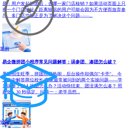
是：用户发起拼团后，去哪一家门店核销？如果活动页面上只
有一个门店地址，距离较远的用户可能会因为不方便而放弃参
与。多门店功能正是为了解决这个问题——...
案例
易企微拼团小程序常见问题解答：误参团、凑团怎么破？
暑期招生旺季，拼团玩得热闹，后台操作却偶尔"卡壳"。 今
天集中解答两位校长/商家最常被问到的两个实操问题——学
员误参了别人的团怎么办？活动快结束、团没满怎么凑？ 照
着做，30 秒搞定。问题一：老学员想...
知识