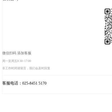
微信扫码 添加客服
周一至周五8:30~17:00
非工作时间请留言，我们会及时回复
客服电话：025-8451 5170